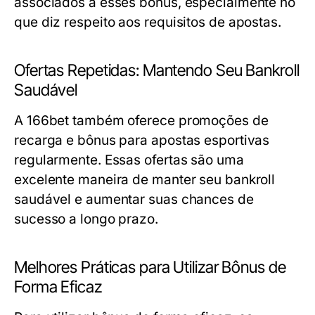
associados a esses bônus, especialmente no
que diz respeito aos requisitos de apostas.
Ofertas Repetidas: Mantendo Seu Bankroll
Saudável
A 166bet também oferece promoções de
recarga e bônus para apostas esportivas
regularmente. Essas ofertas são uma
excelente maneira de manter seu bankroll
saudável e aumentar suas chances de
sucesso a longo prazo.
Melhores Práticas para Utilizar Bônus de
Forma Eficaz