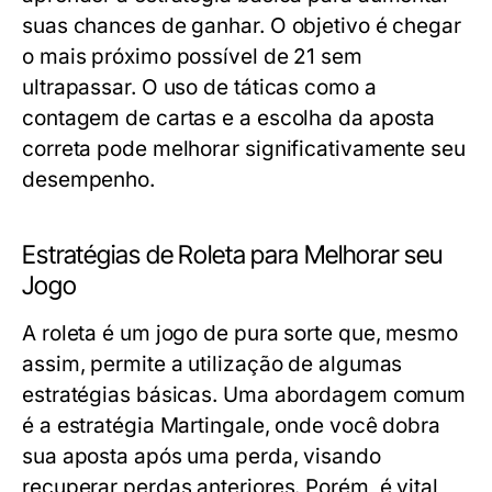
suas chances de ganhar. O objetivo é chegar
o mais próximo possível de 21 sem
ultrapassar. O uso de táticas como a
contagem de cartas e a escolha da aposta
correta pode melhorar significativamente seu
desempenho.
Estratégias de Roleta para Melhorar seu
Jogo
A roleta é um jogo de pura sorte que, mesmo
assim, permite a utilização de algumas
estratégias básicas. Uma abordagem comum
é a estratégia Martingale, onde você dobra
sua aposta após uma perda, visando
recuperar perdas anteriores. Porém, é vital