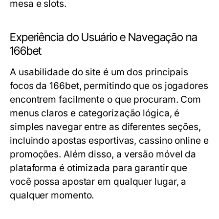
mesa e slots.
Experiência do Usuário e Navegação na
166bet
A usabilidade do site é um dos principais
focos da 166bet, permitindo que os jogadores
encontrem facilmente o que procuram. Com
menus claros e categorização lógica, é
simples navegar entre as diferentes seções,
incluindo apostas esportivas, cassino online e
promoções. Além disso, a versão móvel da
plataforma é otimizada para garantir que
você possa apostar em qualquer lugar, a
qualquer momento.