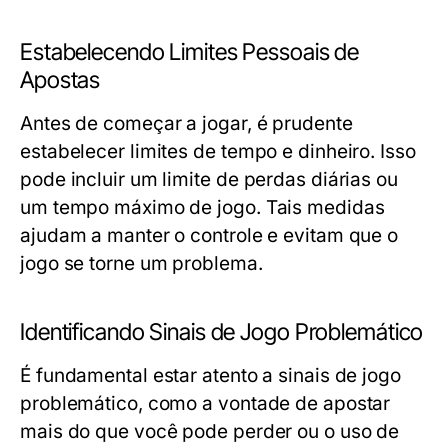
Estabelecendo Limites Pessoais de
Apostas
Antes de começar a jogar, é prudente
estabelecer limites de tempo e dinheiro. Isso
pode incluir um limite de perdas diárias ou
um tempo máximo de jogo. Tais medidas
ajudam a manter o controle e evitam que o
jogo se torne um problema.
Identificando Sinais de Jogo Problemático
É fundamental estar atento a sinais de jogo
problemático, como a vontade de apostar
mais do que você pode perder ou o uso de