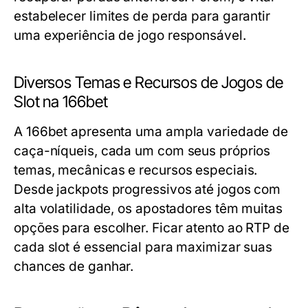
estabelecer limites de perda para garantir
uma experiência de jogo responsável.
Diversos Temas e Recursos de Jogos de
Slot na 166bet
A 166bet apresenta uma ampla variedade de
caça-níqueis, cada um com seus próprios
temas, mecânicas e recursos especiais.
Desde jackpots progressivos até jogos com
alta volatilidade, os apostadores têm muitas
opções para escolher. Ficar atento ao RTP de
cada slot é essencial para maximizar suas
chances de ganhar.