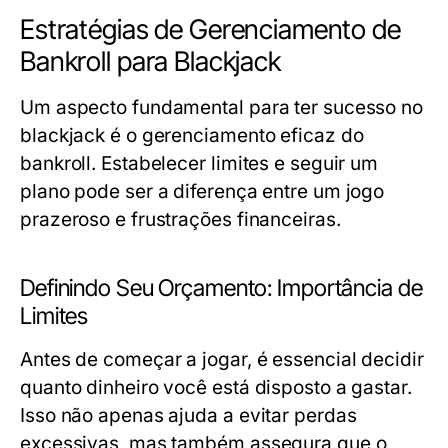
Estratégias de Gerenciamento de
Bankroll para Blackjack
Um aspecto fundamental para ter sucesso no
blackjack é o gerenciamento eficaz do
bankroll. Estabelecer limites e seguir um
plano pode ser a diferença entre um jogo
prazeroso e frustrações financeiras.
Definindo Seu Orçamento: Importância de
Limites
Antes de começar a jogar, é essencial decidir
quanto dinheiro você está disposto a gastar.
Isso não apenas ajuda a evitar perdas
excessivas, mas também assegura que o