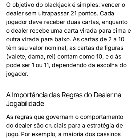
O objetivo do blackjack é simples: vencer o
dealer sem ultrapassar 21 pontos. Cada
jogador deve receber duas cartas, enquanto
o dealer recebe uma carta virada para cima e
outra virada para baixo. As cartas de 2 a 10
têm seu valor nominal, as cartas de figuras
(valete, dama, rei) contam como 10, e o ás
pode ser 1 ou 11, dependendo da escolha do
jogador.
A Importância das Regras do Dealer na
Jogabilidade
As regras que governam o comportamento
do dealer são cruciais para a estratégia de
jogo. Por exemplo, a maioria dos cassinos